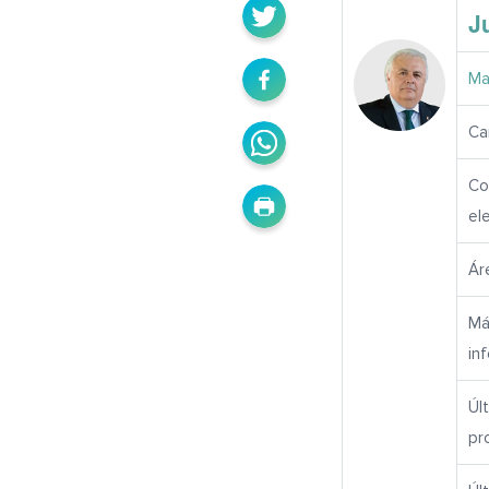
J
Ma
Ca
Co
el
Ár
Má
in
Úl
pr