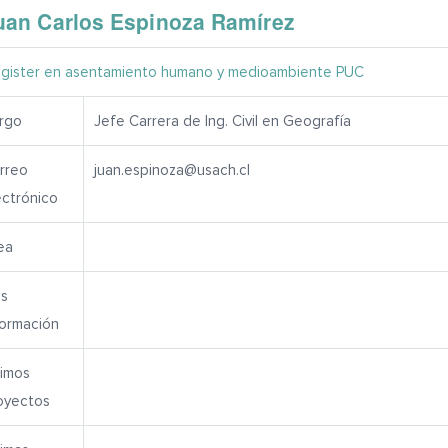
uan Carlos Espinoza Ramírez
gister en asentamiento humano y medioambiente PUC
rgo
Jefe Carrera de Ing. Civil en Geografía
rreo
juan.espinoza@usach.cl
ectrónico
ea
s
formación
timos
oyectos