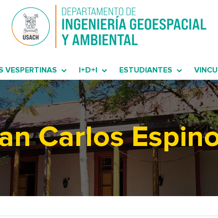
S VESPERTINAS
I+D+I
ESTUDIANTES
VINCU
an Carlos Espin