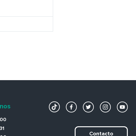
onos
200
31
Contacto