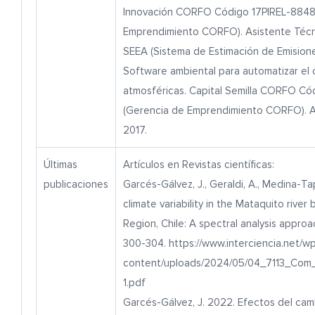
Innovación CORFO Código 17PIREL-8848
Emprendimiento CORFO). Asistente Técn
SEEA (Sistema de Estimación de Emisione
Software ambiental para automatizar el 
atmosféricas. Capital Semilla CORFO C
(Gerencia de Emprendimiento CORFO). A
2017.
Últimas
Artículos en Revistas científicas:
publicaciones
Garcés-Gálvez, J., Geraldi, A., Medina-Ta
climate variability in the Mataquito river
Region, Chile: A spectral analysis approac
300-304. https://www.interciencia.net/w
content/uploads/2024/05/04_7113_Com
1.pdf
Garcés-Gálvez, J. 2022. Efectos del camb